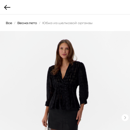
Все
Весна-лето
Юбка из шелковой органзы