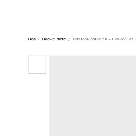
Все
Весна-лето