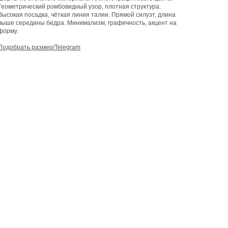
Геометрический ромбовидный узор, плотная структура.
Высокая посадка, чёткая линия талии. Прямой силуэт, длина
выше середины бедра. Минимализм, графичность, акцент на
форму.
Подобрать размер/Telegram