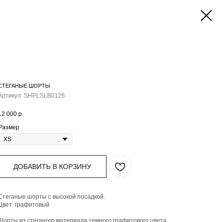
СТЕГАНЫЕ ШОРТЫ
Артикул:
SHPLSLB0126
12 000
р.
Размер
ДОБАВИТЬ В КОРЗИНУ
Стеганые шорты с высокой посадкой.
Цвет: графитовый
Шорты из стеганого материала темного графитового цвета.