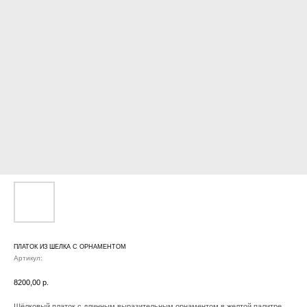
ПЛАТОК ИЗ ШЕЛКА С ОРНАМЕНТОМ
Артикул:
8200,00
р.
Шёлковый платок с длинным выразительным орнаментом в желтой палитре.