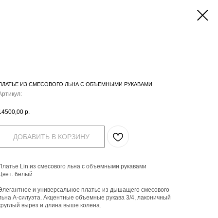
ПЛАТЬЕ ИЗ СМЕСОВОГО ЛЬНА С ОБЪЕМНЫМИ РУКАВАМИ
Артикул:
14500,00
р.
ДОБАВИТЬ В КОРЗИНУ
Платье Lin из смесового льна с объемными рукавами
Цвет: белый
Элегантное и универсальное платье из дышащего смесового
льна А-силуэта. Акцентные объемные рукава 3/4, лаконичный
круглый вырез и длина выше колена.