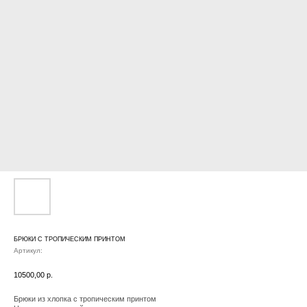
БРЮКИ С ТРОПИЧЕСКИМ ПРИНТОМ
Артикул:
10500,00
р.
Брюки из хлопка с тропическим принтом